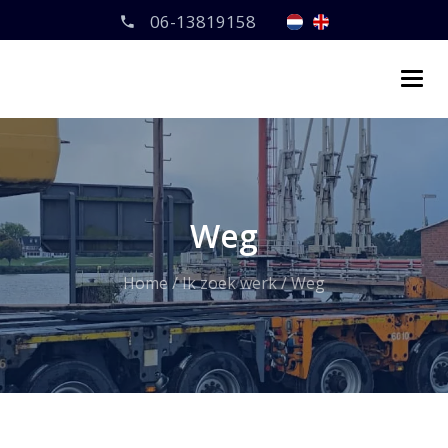
06-13819158
Weg
Home
/
Ik zoek werk
/
Weg