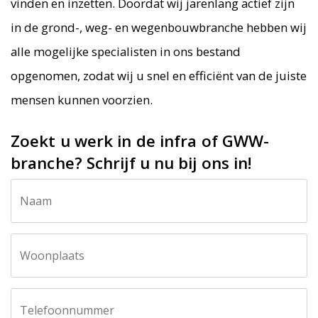
vinden en inzetten. Doordat wij jarenlang actief zijn
in de grond-, weg- en wegenbouwbranche hebben wij
alle mogelijke specialisten in ons bestand
opgenomen, zodat wij u snel en efficiënt van de juiste
mensen kunnen voorzien.
Zoekt u werk in de infra of GWW-
branche? Schrijf u nu bij ons in!
Call
Naam
me
back
by
fax
Woonplaats
Telefoonnummer