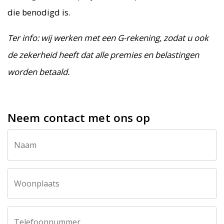
die benodigd is.
Ter info: wij werken met een G-rekening, zodat u ook
de zekerheid heeft dat alle premies en belastingen
worden betaald.
Neem contact met ons op
Call
Naam
me
back
by
fax
Woonplaats
Telefoonnummer